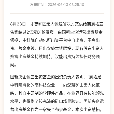
发布时间：2026-06-13 03:25:10
8月23日，才智矿区无人运送解决方案供给商慧拓宣
告完结过2亿元B1轮融资，由国新央企运营出资基金
领投，中科院自动化所出资平台中自出资、子今出
资、善金本钱、日出安盛本钱跟投，现有股东出资人
赛富出资基金持续加持，汉能出资持续担任财务顾
问。
国新央企运营出资基金的出资负责人表明：“慧拓是
中科院孵化的高科技企业，一向深耕矿山无人化范
畴，其自主研制的软硬件产品，在业界具有技能领先
水平，也得到了较充沛的矿山场景验证。国新央企运
营出资基金作为一家央企布景基金，本次出资慧拓，