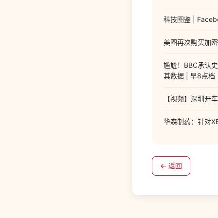
科技图鉴 | Faceb
美图再次购买加密货
尴尬！BBC承认史
其数据 | 早8点档
【视频】深圳开车
华森制药：针对X
← 返回