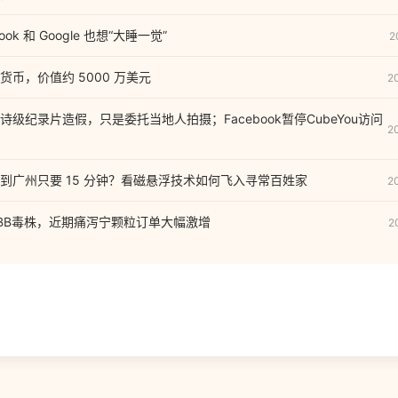
ook 和 Google 也想“大睡一觉”
2
币，价值约 5000 万美元
2
诗级纪录片造假，只是委托当地人拍摄；Facebook暂停CubeYou访问
2
到广州只要 15 分钟？看磁悬浮技术如何飞入寻常百姓家
2
BB毒株，近期痛泻宁颗粒订单大幅激增
2