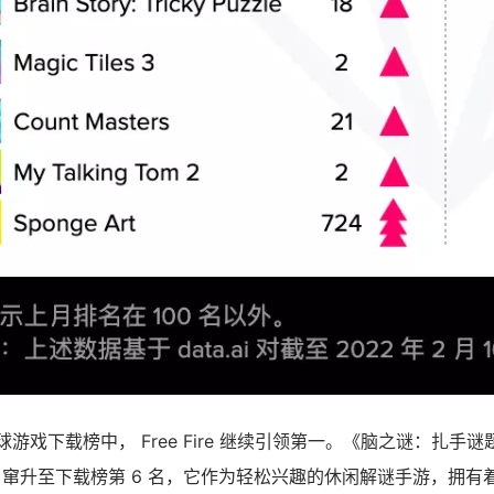
月全球游戏下载榜中， Free Fire 继续引领第一。《脑之谜：扎手谜题》Br
zle 排名窜升至下载榜第 6 名，它作为轻松兴趣的休闲解谜手游，