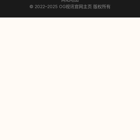
© 2022–2025 OG视讯官网主页 版权所有