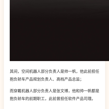
其间，空间机器人部分负责人是帅一帆，他此前担任
抱负轿车产品规划负责人、高档产品总监；
而穿戴机器人部分负责人是张文博，他和帅一帆都是
抱负轿车的前期职工，此前曾担任软件产品司理。