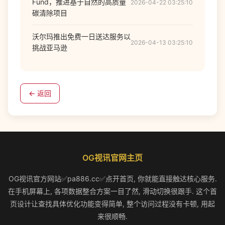
Fund，推进基于自然的高质量
2026-04-22 03:25:10
碳清除项目
沃尔玛推出免费一日送达服务以
2026-04-13 03:25:10
挑战亚马逊
← 返回
OG视讯官网主页
OG视讯官方网站✅pa886.cc✅点开首页, 你就能直接触达核心服务.
在手机屏幕上, 各项数据整合方案一目了然, 滑动切换很跟手. 这个首
页设计让查找具体优化功能变得简单, 整个访问过程没有卡顿, 用起
来很顺畅.