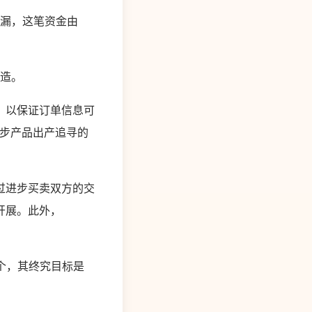
泄漏，这笔资金由
建造。
用，以保证订单信息可
进步产品出产追寻的
经过进步买卖双方的交
开展。此外，
0个，其终究目标是