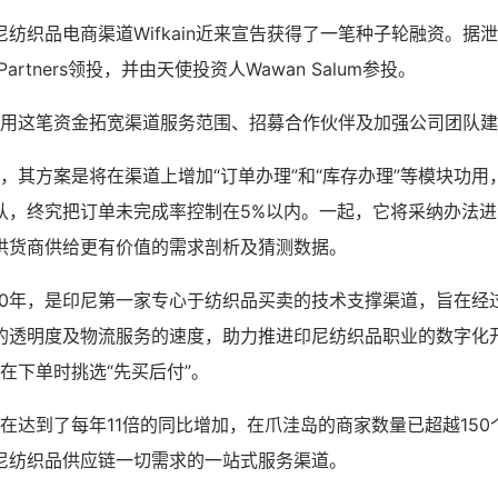
纺织品电商渠道Wifkain近来宣告获得了一笔种子轮融资。据
ures Partners领投，并由天使投资人Wawan Salum参投。
，将使用这笔资金拓宽渠道服务范围、招募合作伙伴及加强公司团队
步表明，其方案是将在渠道上增加“订单办理”和“库存办理”等模块功
认，终究把订单未完成率控制在5%以内。一起，它将采纳办法
供货商供给更有价值的需求剖析及猜测数据。
于2020年，是印尼第一家专心于纺织品买卖的技术支撑渠道，旨在
的透明度及物流服务的速度，助力推进印尼纺织品职业的数字化
用户在下单时挑选“先买后付”。
in现在达到了每年11倍的同比增加，在爪洼岛的商家数量已超越15
尼纺织品供应链一切需求的一站式服务渠道。