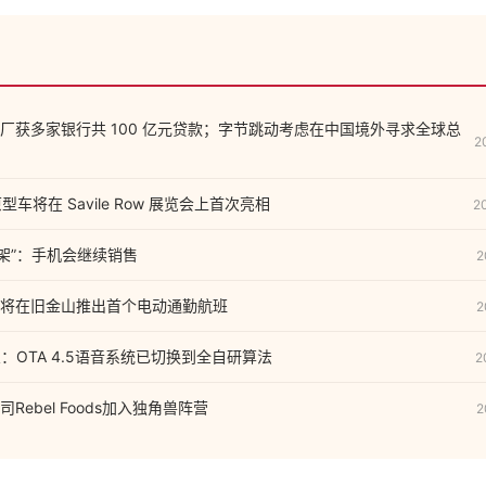
厂获多家银行共 100 亿元贷款；字节跳动考虑在中国境外寻求全球总
2
 原型车将在 Savile Row 展览会上首次亮相
2
下架”：手机会继续销售
2
将在旧金山推出首个电动通勤航班
2
：OTA 4.5语音系统已切换到全自研算法
2
Rebel Foods加入独角兽阵营
2